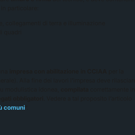
in particolare:
, collegamenti di terra e illuminazione
i quadri
 una
impresa con
abilitazione in CCIAA
per la
ale). Alla fine dei lavori l’impresa deve rilasciar
su modulistica idonea,
compilata
correttamente i
egati obbligatori
. Vedere a tal proposito l’articolo
più comuni
“.