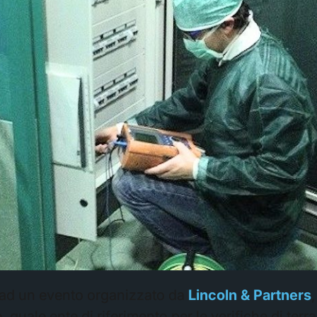
 ad un evento organizzato da
Lincoln & Partners
,
 quale ente di riferimento per le verifiche di terra