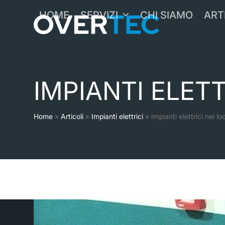
Skip
HOME
SERVIZI
CHI SIAMO
ART
to
content
IMPIANTI ELET
Home
»
Articoli
»
Impianti elettrici
»
Impianti elettrici nei l