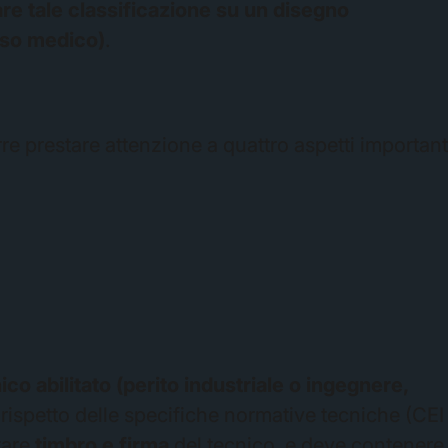
re tale classificazione su un disegno
 uso medico)
.
re prestare attenzione a quattro aspetti important
ico abilitato (perito industriale o ingegnere,
rispetto delle specifiche normative tecniche (CEI
tare
timbro e firma
del tecnico, e deve contenere 