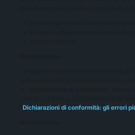
documenti previsti dalla norma CEI 0-2, e 
planimetrie con indicazione delle prese
schema unifilare
generale e dei singol
relazione tecnica
Realizzazione
La realizzazione deve essere affidata ad
lettera a del DM 37/08 (vedere visura camer
la “
dichiarazione di conformità
” redatta 
tutte le sue parti, e completa di tutti gli
all
“
Dichiarazioni di conformità: gli errori 
Manutenzione