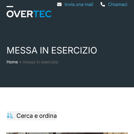
Skip
Invia una mail
Chiamaci
Open
Close
to
mobile
mobile
content
menu
menu
MESSA IN ESERCIZIO
Home
»
messa in esercizio
Cerca e ordina