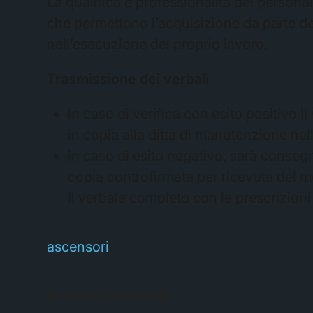
La qualifica e professionalità del persona
che permettono l’acquisizione da parte de
nell’esecuzione del proprio lavoro.
Trasmissione dei verbali
in caso di verifica con esito positivo i
in copia alla ditta di manutenzione nell
in caso di esito negativo, sarà conseg
copia controfirmata per ricevuta del 
Il verbale completo con le prescrizion
ascensori
Articoli correlati