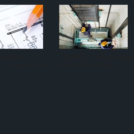
tenzione
UNI 10411: modifiche degli
 e il rispetto del
ascensori esistenti
8