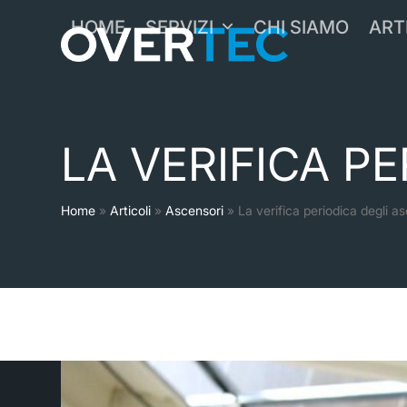
Skip
HOME
SERVIZI
CHI SIAMO
ART
to
content
LA VERIFICA P
Home
»
Articoli
»
Ascensori
»
La verifica periodica degli a