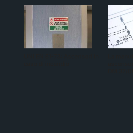
UNI EN 81-73: Ascensori in
La manu
caso di incendio
ascensori
DM 37/0