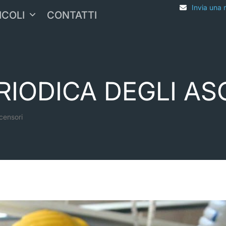
Invia una 
ICOLI
CONTATTI
ERIODICA DEGLI A
scensori