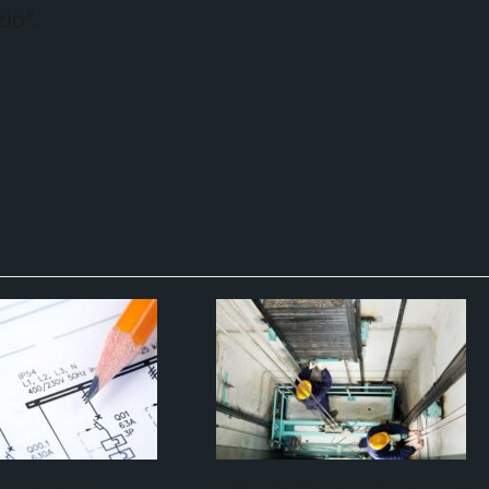
io”.
tenzione
UNI 10411: modifiche degli