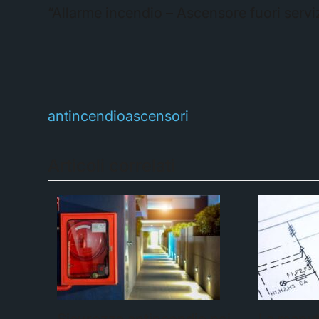
“Allarme incendio – Ascensore fuori serviz
antincendio
ascensori
Articoli correlati
Sicurezza antincendio nei
La manu