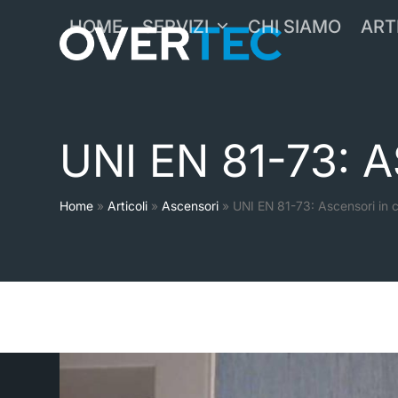
Skip
HOME
SERVIZI
CHI SIAMO
ART
to
content
UNI EN 81-73: 
Home
»
Articoli
»
Ascensori
»
UNI EN 81-73: Ascensori in c