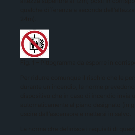
altezza superiore ai 12m) posti in corrisp
qualche differenza a seconda dell’altezza d
24m).
Fig. 1 – Pittogramma da esporre in corrisp
Per ridurre comunque il rischio che le pe
durante un incendio, le norme prevedono, 
dispositivo che in caso di incendio invia 
automaticamente al piano designato (in ge
uscire dall’ascensore e mettersi in salvo.
La norma che definisce i requisiti di ques