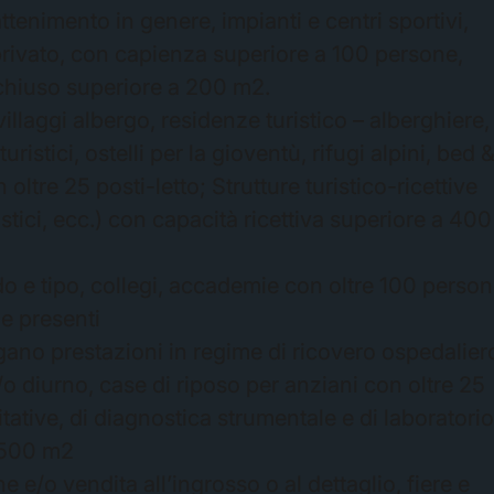
rattenimento in genere, impianti e centri sportivi,
 privato, con capienza superiore a 100 persone,
l chiuso superiore a 200 m2.
villaggi albergo, residenze turistico – alberghiere,
ituristici, ostelli per la gioventù, rifugi alpini, bed 
 oltre 25 posti-letto; Strutture turistico-ricettive
istici, ecc.) con capacità ricettiva superiore a 400
ado e tipo, collegi, accademie con oltre 100 perso
ne presenti
rogano prestazioni in regime di ricovero ospedalier
/o diurno, case di riposo per anziani con oltre 25
itative, di diagnostica strumentale e di laboratorio
a 500 m2
ne e/o vendita all’ingrosso o al dettaglio, fiere e