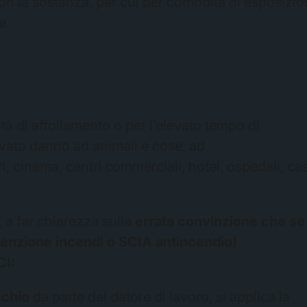
non la sostanza, per cui per comodità di esposizi
e.
tà di affollamento o per l’elevato tempo di
levato danno ad animali e cose, ad
ri, cinema, centri commerciali, hotel, ospedali, ca
, a far chiarezza sulla
errata convinzione che se
evenzione incendi o SCIA antincendio)
CI:
schio
da parte del datore di lavoro, si applica la