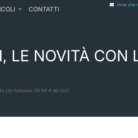
Invia una 
ICOLI
CONTATTI
, LE NOVITÀ CON L
ità con l’edizione CEI 64-8 del 2021