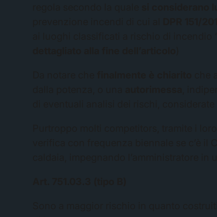
regola secondo la quale
si considerano 
prevenzione incendi di cui al
DPR 151/2011
ai luoghi classificati a rischio di incend
dettagliato alla fine dell’articolo
)
Da notare che
finalmente è chiarito
che a
dalla potenza, o una
autorimessa
, indip
di eventuali analisi dei rischi, considerat
Purtroppo molti competitors, tramite i lo
verifica con frequenza biennale se c’è il 
caldaia, impegnando l’amministratore in u
Art. 751.03.3 (tipo B)
Sono a maggior rischio in quanto costruiti