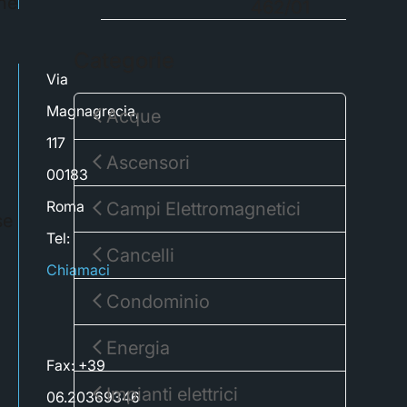
one
462/01
Categorie
Via
Magnagrecia,
Acque
117
Ascensori
00183
Roma
Campi Elettromagnetici
se
Tel:
Cancelli
Chiamaci
Condominio
Energia
Fax: +39
Impianti elettrici
06.20369346