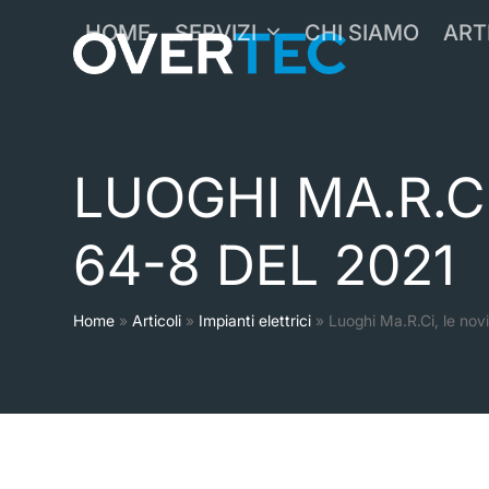
Skip
HOME
SERVIZI
CHI SIAMO
ART
to
content
LUOGHI MA.R.CI
64-8 DEL 2021
Home
»
Articoli
»
Impianti elettrici
»
Luoghi Ma.R.Ci, le nov