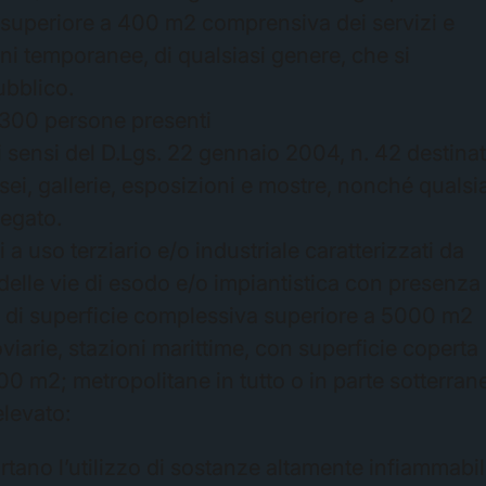
rda superiore a 400 m2 comprensiva dei servizi e
ni temporanee, di qualsiasi genere, che si
ubblico.
re 300 persone presenti
 ai sensi del D.Lgs. 22 gennaio 2004, n. 42 destinat
ei, gallerie, esposizioni e mostre, nonché qualsi
legato.
zi a uso terziario e/o industriale caratterizzati da
 delle vie di esodo e/o impiantistica con presenza 
o di superficie complessiva superiore a 5000 m2
roviarie, stazioni marittime, con superficie coperta
00 m2; metropolitane in tutto o in parte sotterran
elevato:
tano l’utilizzo di sostanze altamente infiammabil