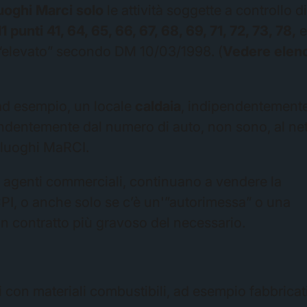
luoghi Marci
solo
le attività soggette a controllo d
 punti 41, 64, 65, 66, 67, 68, 69, 71, 72, 73, 78,
io “elevato” secondo DM 10/03/1998. (
Vedere elen
d esempio, un locale
caldaia
, indipendentement
endentemente dal numero di auto, non sono, al ne
e luoghi MaRCI.
ro agenti commerciali, continuano a vendere la
CPI, o anche solo se c’è un'”autorimessa” o una
n contratto più gravoso del necessario.
 con materiali combustibili, ad esempio fabbricat