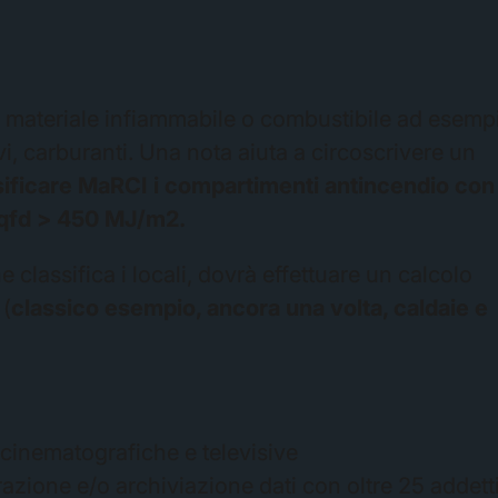
i materiale infiammabile o combustibile ad esemp
vi, carburanti. Una nota aiuta a circoscrivere un
sificare MaRCI i compartimenti antincendio con
o qfd > 450 MJ/m2.
 classifica i locali, dovrà effettuare un calcolo
 (
classico esempio, ancora una volta, caldaie e
se cinematografiche e televisive
orazione e/o archiviazione dati con oltre 25 addett