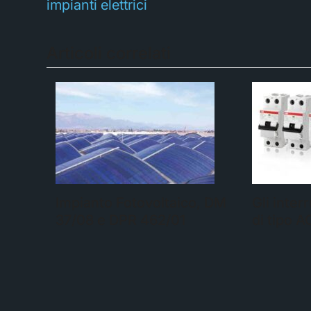
impianti elettrici
Articoli correlati
Impianto Fotovoltaico, DM
Gli interr
37/08 e DPR 462/01
di tipo A