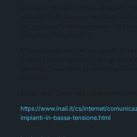
La pubblicazione tratta tutti gli aspetti ril
sulla CEI 11-27, descrivendo i lavori elettr
nell’esecuzione dei lavori elettrici, le per
procedure, la modulistica.
Il lavoro svolto dall’Inail con questa pub
di lavoro e per i lavoratori nella gestione 
lettura anche ai datori di lavoro e ai lavo
ascensori.
Il testo della Guida Inail è disponibile grat
https://www.inail.it/cs/internet/comunic
impianti-in-bassa-tensione.html