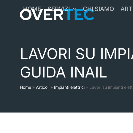
Skip
HOME
SERVIZI
CHI SIAMO
ART
to
content
LAVORI SU IMPI
GUIDA INAIL
Home
»
Articoli
»
Impianti elettrici
»
Lavori su impianti elett