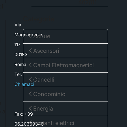
462/01
di
a
Categorie
Via
i
Magnagrecia,
Acque
i
117
Ascensori
00183
Roma
Campi Elettromagnetici
Tel:
Cancelli
Chiamaci
Condominio
e
Energia
o a
Fax: +39
Impianti elettrici
06.20369346