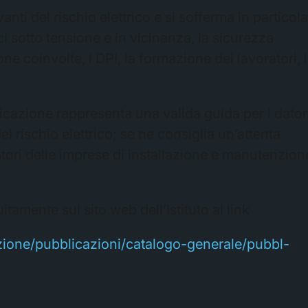
evanti del rischio elettrico e si sofferma in particol
ici sotto tensione e in vicinanza, la sicurezza
sone coinvolte, i DPI, la formazione dei lavoratori, 
blicazione rappresenta una valida guida per i dator
del rischio elettrico; se ne consiglia un’attenta
ratori delle imprese di installazione e manutenzion
uitamente sul sito web dell’Istituto al link
azione/pubblicazioni/catalogo-generale/pubbl-