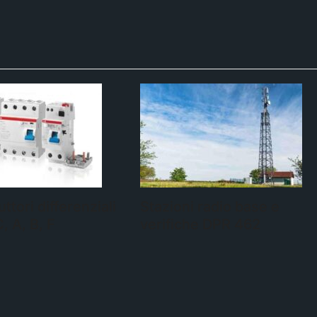
uttori differenziali
Stazioni radio base e
C, A, B, F
verifiche DPR 462