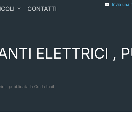
Invia una 
ICOLI
CONTATTI
ANTI ELETTRICI , 
rici , pubblicata la Guida Inail