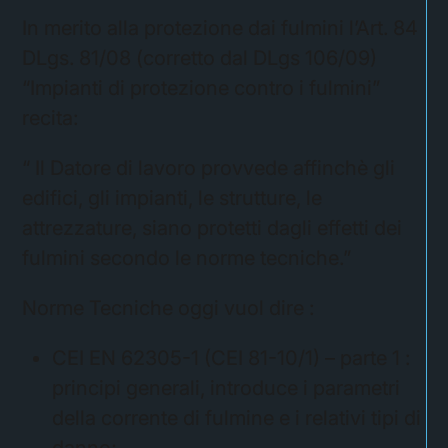
In merito alla protezione dai fulmini l’Art. 84
DLgs. 81/08 (corretto dal DLgs 106/09)
“Impianti di protezione contro i fulmini”
recita:
“ Il Datore di lavoro provvede affinchè gli
edifici, gli impianti, le strutture, le
attrezzature, siano protetti dagli effetti dei
fulmini secondo le norme tecniche.”
Norme Tecniche oggi vuol dire :
CEI EN 62305-1 (CEI 81-10/1) – parte 1 :
principi generali, introduce i parametri
della corrente di fulmine e i relativi tipi di