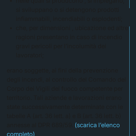
nelle quali si producono , si impiegano,
si sviluppano o si detengono prodotti
infiammabili, incendiabili o esplodenti;
che, per dimensioni , ubicazione ed altre
ragioni presentano in caso di incendio
gravi pericoli per l’incolumità dei
lavoratori;
erano soggette, ai fini della prevenzione
degli incendi, al controllo del Comando del
Corpo dei Vigili del fuoco competente per
territorio. Tali aziende e lavorazioni erano
state successivamente determinate con le
tabelle A (art. 36 lett. a) e B (art. 36 lett. b)
annesse al DPR 689/59.
(scarica l’elenco
completo)
.