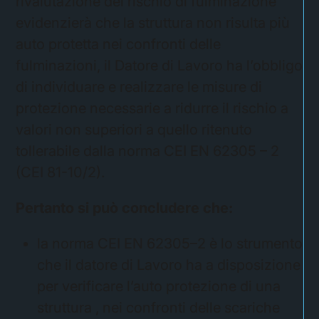
rivalutazione del rischio di fulminazione
evidenzierà che la struttura non risulta più
auto protetta nei confronti delle
fulminazioni, il Datore di Lavoro ha l’obbligo
di individuare e realizzare le misure di
protezione necessarie a ridurre il rischio a
valori non superiori a quello ritenuto
tollerabile dalla norma CEI EN 62305 – 2
(CEI 81-10/2).
Pertanto si può concludere che:
la norma CEI EN 62305–2 è lo strumento
che il datore di Lavoro ha a disposizione
per verificare l’auto protezione di una
struttura , nei confronti delle scariche