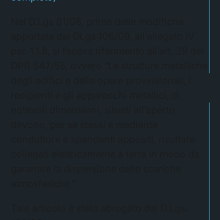
Nel D.Lgs 81/08, prima delle modifiche
apportate dal DLgs 106/09, all’allegato IV
par. 1.1.8, si faceva riferimento all’art. 39 del
DPR 547/55, ovvero “Le strutture metalliche
degli edifici e delle opere provvisionali, i
recipienti e gli apparecchi metallici, di
notevoli dimensioni, situati all’aperto,
devono, per se stessi e mediante
conduttore e spandenti appositi, risultare
collegati elettricamente a terra in modo da
garantire la dispersione delle scariche
atmosferiche.”
Tale articolo è stato abrogato dal D.Lgs.