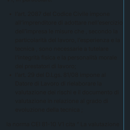
l’art. 2087 del Codice Civile impone
all’imprenditore di adottare nell’esercizio
dell’impresa le misure che , secondo la
particolarità del lavoro, l’esperienza e la
tecnica , sono necessarie a tutelare
l’integrità fisica e la personalità morale
dei prestatori di lavoro;
l’art. 29 del D.Lgs. 81/08 impone al
Datore di Lavoro di rielaborare la
valutazione dei rischi e il documento di
valutazione in relazione al grado di
evoluzione della tecnica ;
la norma CEI 81-10 V1 cita “ La valutazione