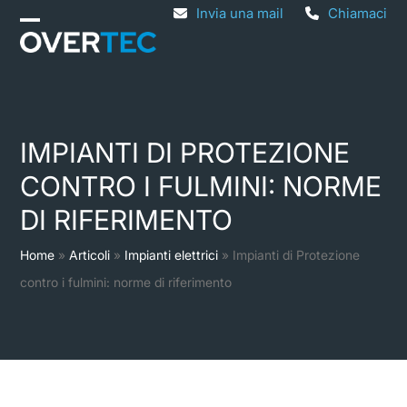
Skip
Invia una mail
Chiamaci
Open
Close
to
mobile
mobile
content
menu
menu
IMPIANTI DI PROTEZIONE
CONTRO I FULMINI: NORME
DI RIFERIMENTO
Home
»
Articoli
»
Impianti elettrici
»
Impianti di Protezione
contro i fulmini: norme di riferimento