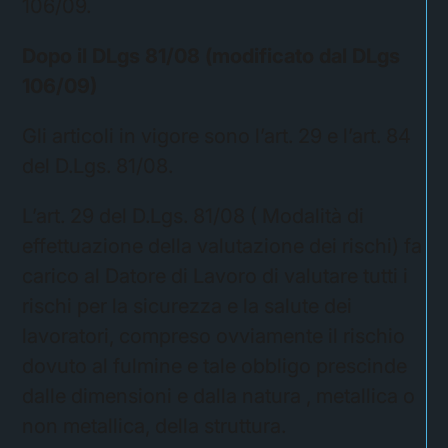
106/09.
Dopo il DLgs 81/08 (modificato dal DLgs
106/09)
Gli articoli in vigore sono l’art. 29 e l’art. 84
del D.Lgs. 81/08.
L’art. 29 del D.Lgs. 81/08 ( Modalità di
effettuazione della valutazione dei rischi) fa
carico al Datore di Lavoro di valutare tutti i
rischi per la sicurezza e la salute dei
lavoratori, compreso ovviamente il rischio
dovuto al fulmine e tale obbligo prescinde
dalle dimensioni e dalla natura , metallica o
non metallica, della struttura.