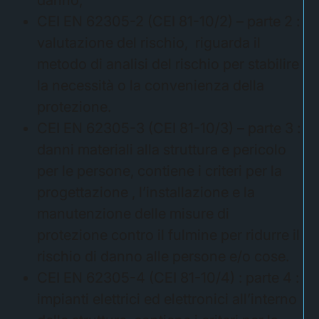
danno;
CEI EN 62305-2 (CEI 81-10/2) – parte 2 :
valutazione del rischio, riguarda il
metodo di analisi del rischio per stabilire
la necessità o la convenienza della
protezione.
CEI EN 62305-3 (CEI 81-10/3) – parte 3 :
danni materiali alla struttura e pericolo
per le persone, contiene i criteri per la
progettazione , l’installazione e la
manutenzione delle misure di
protezione contro il fulmine per ridurre il
rischio di danno alle persone e/o cose.
CEI EN 62305-4 (CEI 81-10/4) : parte 4 :
impianti elettrici ed elettronici all’interno