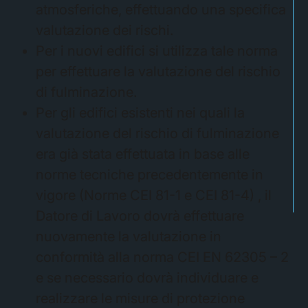
atmosferiche, effettuando una specifica
valutazione dei rischi.
Per i nuovi edifici si utilizza tale norma
per effettuare la valutazione del rischio
di fulminazione.
Per gli edifici esistenti nei quali la
valutazione del rischio di fulminazione
era già stata effettuata in base alle
norme tecniche precedentemente in
vigore (Norme CEI 81-1 e CEI 81-4) , il
Datore di Lavoro dovrà effettuare
nuovamente la valutazione in
conformità alla norma CEI EN 62305 – 2
e se necessario dovrà individuare e
realizzare le misure di protezione