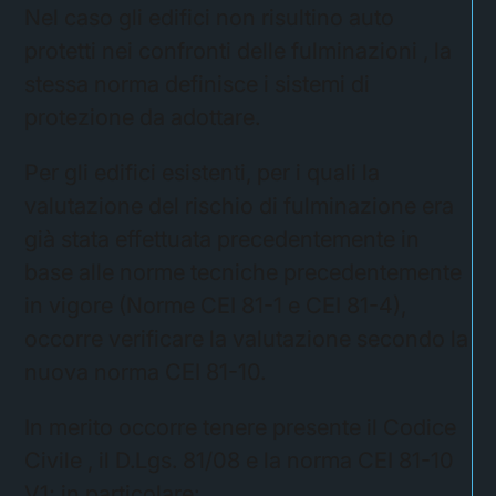
Nel caso gli edifici non risultino auto
protetti nei confronti delle fulminazioni , la
stessa norma definisce i sistemi di
protezione da adottare.
Per gli edifici esistenti, per i quali la
valutazione del rischio di fulminazione era
già stata effettuata precedentemente in
base alle norme tecniche precedentemente
in vigore (Norme CEI 81-1 e CEI 81-4),
occorre verificare la valutazione secondo la
nuova norma CEI 81-10.
In merito occorre tenere presente il Codice
Civile , il D.Lgs. 81/08 e la norma CEI 81-10
V1; in particolare: