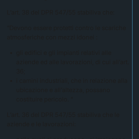
L’art. 38 del DPR 547/55 stabiliva che:
“Devono essere protetti contro le scariche
atmosferiche con mezzi idonei :
gli edifici e gli impianti relativi alle
aziende ed alle lavorazioni, di cui all’art.
36;
i camini industriali, che in relazione alla
ubicazione e all’altezza, possano
costituire pericolo. “
L’art. 36 del DPR 547/55 stabiliva che le
aziende e le lavorazioni: