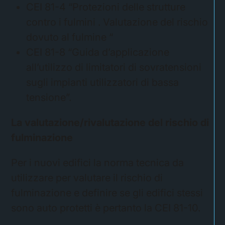
CEI 81-4 “Protezioni delle strutture
contro i fulmini . Valutazione del rischio
dovuto al fulmine “
CEI 81-8 “Guida d’applicazione
all’utilizzo di limitatori di sovratensioni
sugli impianti utilizzatori di bassa
tensione”.
La valutazione/rivalutazione del rischio di
fulminazione
Per i nuovi edifici la norma tecnica da
utilizzare per valutare il rischio di
fulminazione e definire se gli edifici stessi
sono auto protetti è pertanto la CEI 81-10.