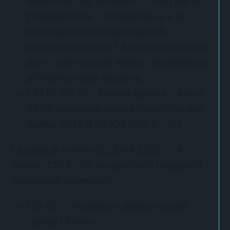
delle strutture, contiene i criteri per la
progettazione , l’installazione e la
manutenzione delle misure di
protezione contro il fulmine per ridurre i
danni agli impianti elettrici ed elettronici
all’interno delle strutture.
CEI 81-10; V1 – Norma Italiana – Anno
2008 introduce alcune modifiche alla
norma CEI EN 62305 (CEI 81-10)
La serie di norme CEI EN 62305 /1-4,
ovvero CEI 81-10, ha sostituito i seguenti
documenti normativi:
CEI 81-1 “Protezioni delle strutture
contro i fulmini”