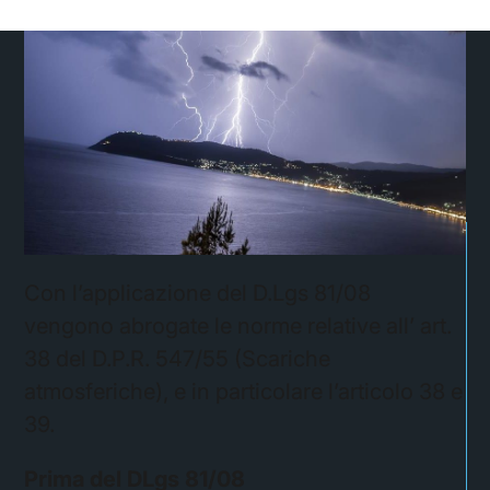
Con l’applicazione del D.Lgs 81/08
vengono abrogate le norme relative all’ art.
38 del D.P.R. 547/55 (Scariche
atmosferiche), e in particolare l’articolo 38 e
39.
Prima del DLgs 81/08