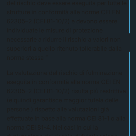
del rischio deve essere eseguita per tutte le
strutture in conformità alle norme CEI EN
62305–2 (CEI 81-10/2) e devono essere
individuate le misure di protezione
necessarie a ridurre il rischio a valori non
superiori a quello ritenuto tollerabile dalla
norma stessa “
La valutazione del rischio di fulminazione
eseguita in conformità alla norma CEI EN
62305–2 (CEI 81-10/2) risulta più restrittiva
(e quindi garantisce maggior tutela delle
persone ) rispetto alle valutazioni già
effettuate in base alla norma CEI 81-1 o alla
norma CEI 81-4. Nei casi in cui la