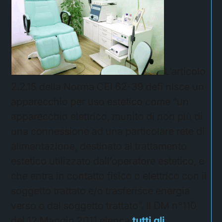
L’articolo
2.2.15 della Norma CEI 62-39 defi nisce un
apparecchio per uso estetico come “un
apparecchio elettrico, munito di non più di
una connessione ad una particolare rete di
alimentazione, destinato al trattamento
estetico utilizzato dall’operatore estetico, e
che entra in contatto fisico o elettrico con il
soggetto trattato e/o trasferisce energia
verso o dal soggetto trattato”. Il DM n°110
del 12 Maggio 2011 elenca
tutti gli