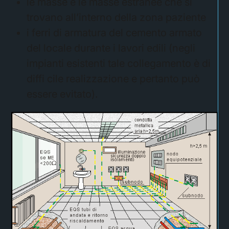
le masse e le masse estranee che si
trovano all’interno della zona paziente
i ferri di armatura del cemento armato
del locale durante i lavori edili (negli
impianti esistenti tale collegamento è di
diffi cile realizzazione e pertanto può
essere evitato).