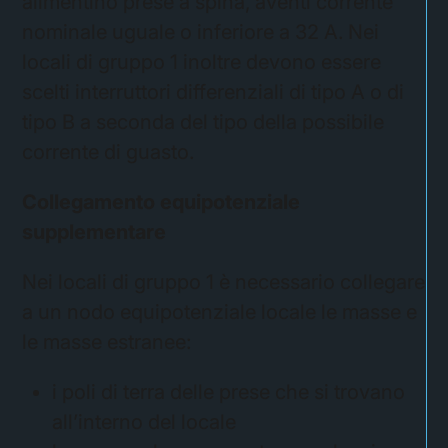
alimentino prese a spina, aventi corrente
nominale uguale o inferiore a 32 A. Nei
locali di gruppo 1 inoltre devono essere
scelti interruttori differenziali di tipo A o di
tipo B a seconda del tipo della possibile
corrente di guasto.
Collegamento equipotenziale
supplementare
Nei locali di gruppo 1 è necessario collegare
a un nodo equipotenziale locale le masse e
le masse estranee:
i poli di terra delle prese che si trovano
all’interno del locale