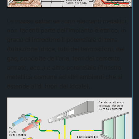
Le masse estranee sono elementi metallici,
non facenti parte dell’impianto elettrico, in
grado di introdurre il potenziale di terra
(tubazione idrica, tubi dei termosifoni, del
gas, condotte dell’aria, ferri del cemento
armato, ecc..) o altro potenziale (finestra
metallica comune ad altri ambienti che si
estende al di fuori del locale).