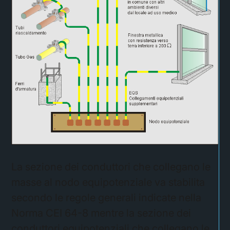
La sezione dei conduttori che collegano le
masse al nodo equipotenziale va stabilita
secondo le regole generali indicate nella
Norma CEI 64-8 mentre la sezione dei
conduttori equipotenziali che collegano le