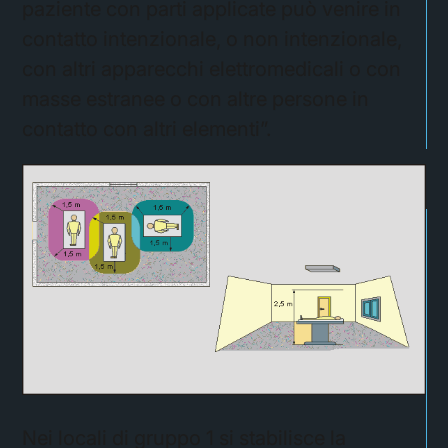
paziente con parti applicate può venire in
contatto intenzionale, o non intenzionale,
con altri apparecchi elettromedicali o con
masse estranee o con altre persone in
contatto con altri elementi”.
Nei locali di gruppo 1 si stabilisce la