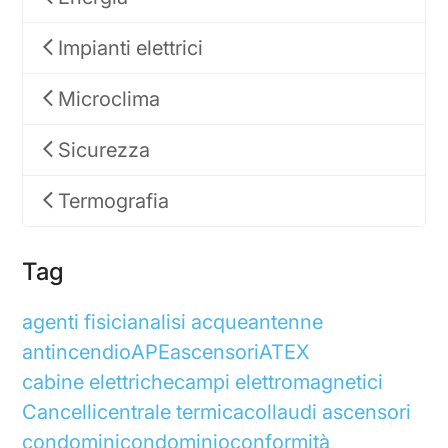
Impianti elettrici
Microclima
Sicurezza
Termografia
Tag
agenti fisici
analisi acque
antenne
antincendio
APE
ascensori
ATEX
cabine elettriche
campi elettromagnetici
Cancelli
centrale termica
collaudi ascensori
condomini
condominio
conformità