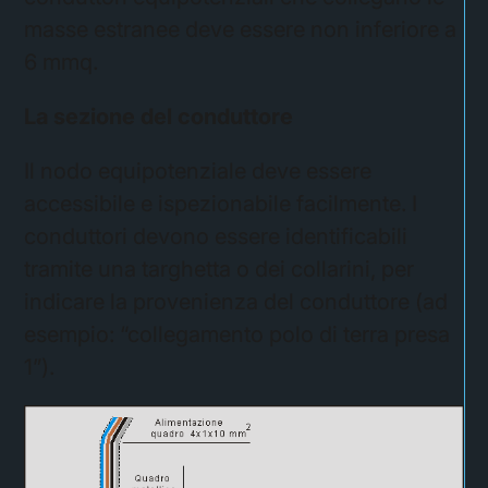
masse estranee deve essere non inferiore a
6 mmq.
La sezione del conduttore
Il nodo equipotenziale deve essere
accessibile e ispezionabile facilmente. I
conduttori devono essere identificabili
tramite una targhetta o dei collarini, per
indicare la provenienza del conduttore (ad
esempio: “collegamento polo di terra presa
1”).