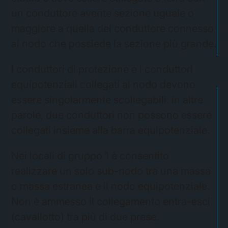
un conduttore avente sezione uguale o
maggiore a quella del conduttore connesso
al nodo che possiede la sezione più grande.
I conduttori di protezione e i conduttori
equipotenziali collegati al nodo devono
essere singolarmente scollegabili: in altre
parole, due conduttori non possono essere
collegati insieme alla barra equipotenziale.
Nei locali di gruppo 1 è consentito
realizzare un solo sub-nodo tra una massa
o massa estranea e il nodo equipotenziale.
Non è ammesso il collegamento entra-esci
(cavallotto) tra più di due prese.