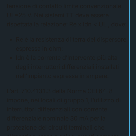
tensione di contatto limite convenzionale
UL=25 V. Nei sistemi TT deve essere
rispettata la relazione: Re x Idn < UL , dove:
Re è la resistenza di terra del dispersore
espressa in ohm;
Idn è la corrente d’intervento più alta
degli interruttori differenziali installati
nell’impianto espressa in ampere.
L’art. 710.413.1.3 della Norma CEI 64-8
impone, nei locali di gruppo 1, l’utilizzo di
interruttori differenziali con corrente
differenziale nominale 30 mA per la
protezione dei circuiti terminali che