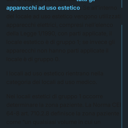
apparecchi ad uso estetico
. Se all’interno
del locale ad uso estetico vengono utilizzati
apparecchi elettrici, compresi nell’elenco
della Legge 1/1990, con parti applicate, il
locale estetico è di gruppo 1; se invece gli
apparecchi non hanno parti applicate il
locale è di gruppo 0.
I locali ad uso estetico rientrano nella
categoria dei locali ad uso medico.
Nei locali estetici di gruppo 1 occorre
determinare la zona paziente. La Norma CEI
64-8 art. 710.2.8 definisce la zona paziente
come “un qualsiasi volume in cui un