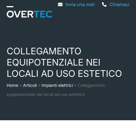
Skip
Invia una mail
Chiamaci
Open
Close
to
mobile
mobile
content
menu
menu
COLLEGAMENTO
EQUIPOTENZIALE NEI
LOCALI AD USO ESTETICO
Home
»
Articoli
»
Impianti elettrici
»
Collegamento
equipotenziale nei locali ad uso estetico