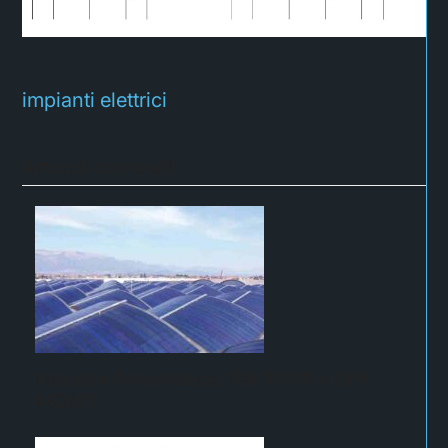
impianti elettrici
Articoli correlati
Impianto Fotovoltaico, DM 37/08 e DPR
462/01