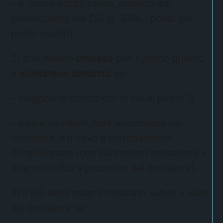
– è, come scritto prima, protetto dal
sovraccarico dal DG (o 3DGL) posto sul
primo quadro.
2) può essere
omessa
con il primo quadro
a
qualunque distanza
se:
– valgono le condizioni di cui al punto 1)
– esiste un interruttore automatico del
contatore, e il cavo è correttamente
dimensionato (con particolare attenzione a
quanto scritto a proposito del contatore).
3) il DG deve essere installato subito a valle
del contatore se: