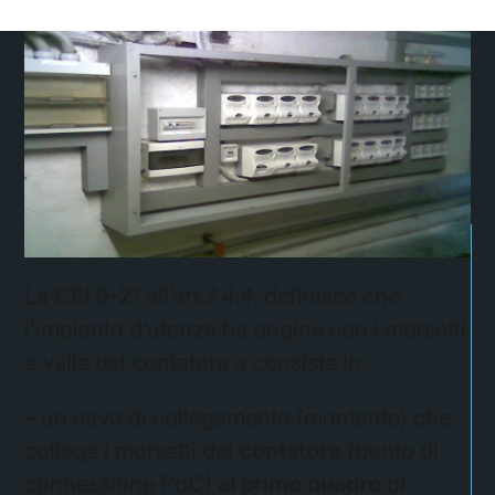
La CEI 0-21 all’art.7.4.4, definisce che
l’impianto d’utenza ha origine con i morsetti
a valle del contatore e consiste in:
– un cavo di collegamento (montante) che
collega i morsetti del
contatore
(punto di
connessione PdC)
al primo quadro
di