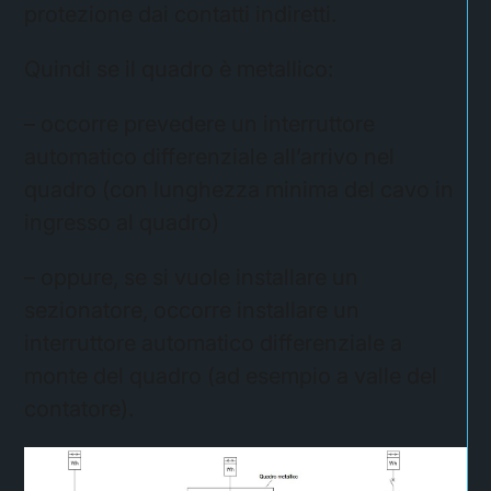
protezione dai contatti indiretti.
Quindi se il quadro è metallico:
– occorre prevedere un interruttore
automatico differenziale all’arrivo nel
quadro (con lunghezza minima del cavo in
ingresso al quadro)
– oppure, se si vuole installare un
sezionatore, occorre installare un
interruttore automatico differenziale a
monte del quadro (ad esempio a valle del
contatore).