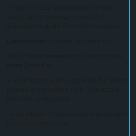
– Negli altri casi, la protezione contro il
sovraccarico può essere svolta dai
dispositivi posti alla fine del cavo stesso.
Cortocircuito
, abbiamo tre possibilità:
1) può essere
omessa
con il primo quadro
entro 3 metri
se:
– non è posato in un luogo Ma.R.C.I. ne con
pericolo di esplosione, ne in vicinanza di
materiale combustibile
– è installato in modo da ridurre al minimo il
rischio di cortocircuito;