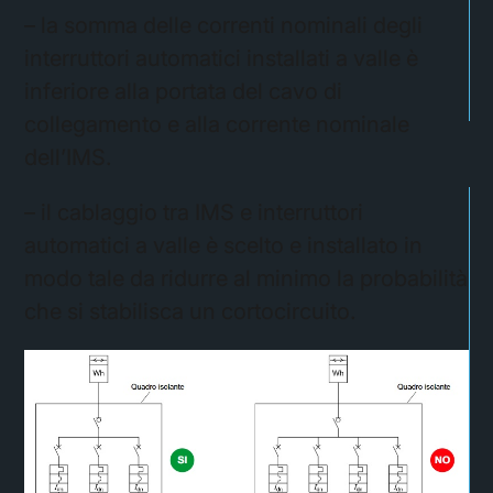
– la somma delle correnti nominali degli
interruttori automatici installati a valle è
inferiore alla portata del cavo di
collegamento e alla corrente nominale
dell’IMS.
– il cablaggio tra IMS e interruttori
automatici a valle è scelto e installato in
modo tale da ridurre al minimo la probabilità
che si stabilisca un cortocircuito.