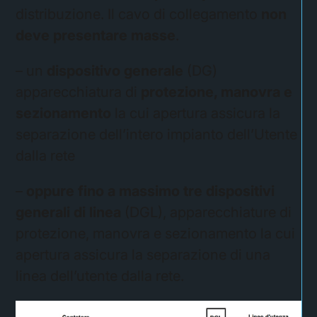
distribuzione. Il cavo di collegamento
non
deve presentare masse
.
– un
dispositivo generale
(DG)
apparecchiatura di
protezione, manovra e
sezionamento
la cui apertura assicura la
separazione dell’intero impianto dell’Utente
dalla rete
–
oppure fino a massimo tre dispositivi
generali di linea
(DGL), apparecchiature di
protezione, manovra e sezionamento la cui
apertura assicura la separazione di una
linea dell’utente dalla rete.