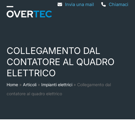
Skip
Invia una mail
Chiamaci
Open
Close
to
mobile
mobile
content
menu
menu
COLLEGAMENTO DAL
CONTATORE AL QUADRO
ELETTRICO
Home
»
Articoli
»
Impianti elettrici
»
Collegamento dal
contatore al quadro elettrico