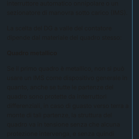
interruttore automatico onnipolare o un
sezionatore di manovra sotto carico (IMS).
La scelta del DG a valle del contatore
dipende dal materiale del quadro stesso:
Quadro metallico
Se il primo quadro è metallico, non si può
usare un IMS come dispositivo generale in
quanto, anche se tutte le partenze del
quadro sono protette da interruttori
differenziali, in caso di guasto verso terra a
monte di tali partenze, la struttura del
quadro va in tensione senza che alcuna
protezione intervenga, e senza quindi