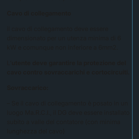
Cavo di collegamento
il cavo di collegamento deve essere
dimensionato per un utenza minima di 6
kW e comunque non inferiore a 6mm2.
L’
utente deve garantire la protezione del
cavo contro sovraccarichi e cortocircuiti.
Sovraccarico:
– Se il cavo di collegamento è posato in un
luogo Ma.R.C.I., il DG deve essere installato
subito a valle del contatore (con minima
lunghezza del cavo)