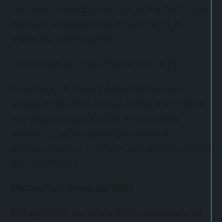
– il cavo è posato in un luogo Ma.R.C.I., con
pericolo di esplosione, in vicinanza di
materiale combustibile
– in tutti gli altri casi diversi da 1) e 2)
L’impianto di utenza deve ovviamente
essere costruito a regola d’arte, rispondere
alla vigente legislazione in materia di
sicurezza, ed essere in possesso di
dichiarazione di conformità o dichiarazione
di rispondenza.
Dispositivo Generale (DG)
Il Dispositivo Generale (DG) può essere un