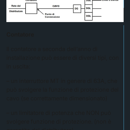
Contatore
Il contatore a seconda dell’anno di
installazione può essere di diversi tipi, con
in uscita:
– un interruttore MT in genere di 63A, che
può svolgere la funzione di protezione del
cavo (se correttamente dimensionato)
– un limitatore di potenza che NON può
svolgere funzione di protezione. (non è