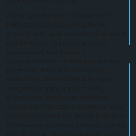
garantito dal distributore)
A tal proposito è bene ricordare che Il
limitatore di potenza eventualmente
presente nella apparecchiatura di misura di
tipo elettronico (di prima e seconda
generazione), non è ritenuto
un’apparecchiatura idonea a garantire la
protezione delle condutture contro i
cortocircuiti. Inoltre il distributore può
adeguare i propri gruppi di misura ,
in particolare, previa comunicazione,
sostituendo l’interruttore automatico in un
contatore esistente con altro dispositivo per
la limitazione di potenza prelevata e quindi
non più idoneo alla protezione del cavo.