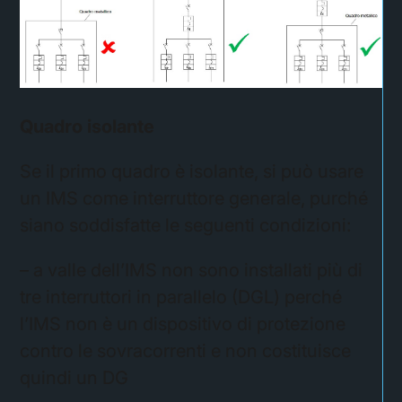
Quadro isolante
Se il primo quadro è isolante, si può usare
un IMS come interruttore generale, purché
siano soddisfatte le seguenti condizioni:
– a valle dell’IMS non sono installati più di
tre interruttori in parallelo (DGL) perché
l’IMS non è un dispositivo di protezione
contro le sovracorrenti e non costituisce
quindi un DG