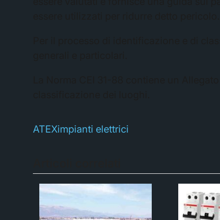
essere valutati e fornisce una guida sui p
essere utilizzati per ridurre detto pericolo.
Per il processo di identificazione e di clas
generali e particolari.
La Norma CEI 31-88 contiene un Allegato 
classificazione dei luoghi.
ATEX
impianti elettrici
Articoli correlati