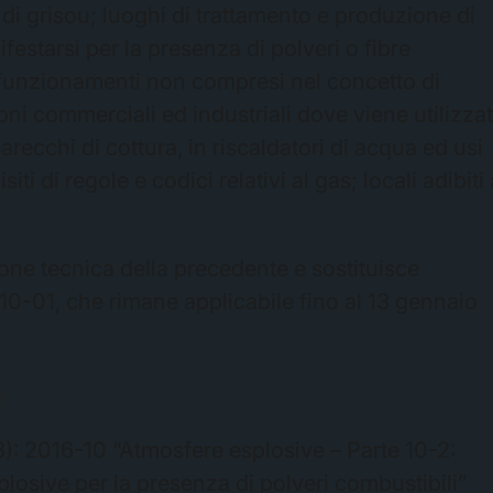
di grisou; luoghi di trattamento e produzione di
festarsi per la presenza di polveri o fibre
malfunzionamenti non compresi nel concetto di
oni commerciali ed industriali dove viene utilizza
recchi di cottura, in riscaldatori di acqua ed usi
siti di regole e codici relativi al gas; locali adibiti
one tecnica della precedente e sostituisce
-01, che rimane applicabile fino al 13 gennaio
I
: 2016-10 “Atmosfere esplosive – Parte 10-2:
losive per la presenza di polveri combustibili”