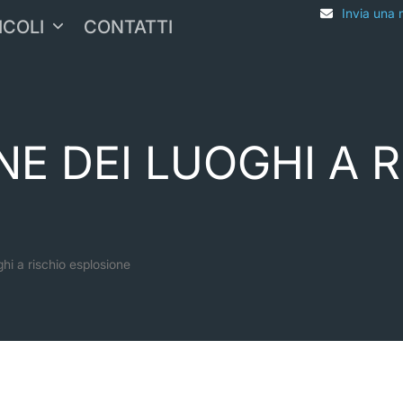
Invia una 
ICOLI
CONTATTI
NE DEI LUOGHI A 
ghi a rischio esplosione