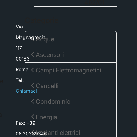
462/01
Categorie
Via
Magnagrecia,
Acque
117
Ascensori
00183
Roma
Campi Elettromagnetici
Tel:
re
Cancelli
Chiamaci
Condominio
a
Energia
Fax: +39
Impianti elettrici
06.20369346