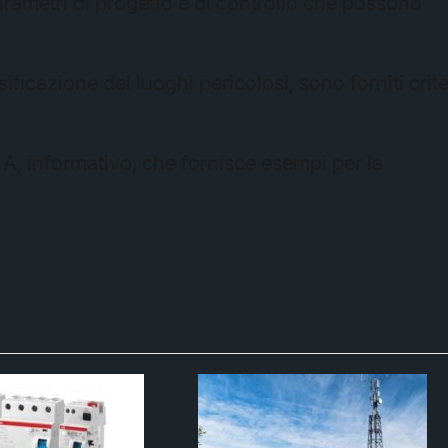
arametri di progetto e di controllo che possono
sificazione dei luoghi pericolosi, sono forniti crite
A, informativo, che fornisce esempi per la