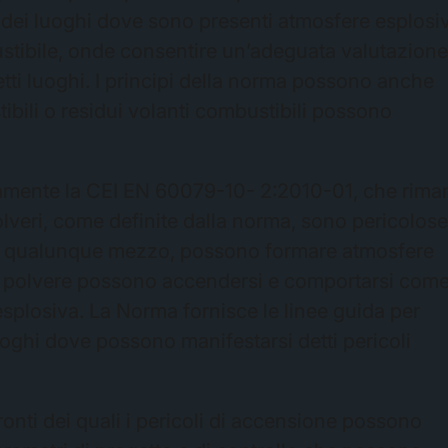
one dei luoghi dove sono presenti atmosfere esplosi
ustibile, onde consentire un’adeguata valutazion
etti luoghi. I principi della norma possono anche
tibili o residui volanti combustibili possono
tamente la CEI EN 60079-10- 2:2010-01, che rima
olveri, come definite dalla norma, sono pericolos
on qualunque mezzo, possono formare atmosfere
 di polvere possono accendersi e comportarsi com
splosiva. La Norma fornisce le linee guida per
luoghi dove possono manifestarsi detti pericoli
fronti dei quali i pericoli di accensione possono