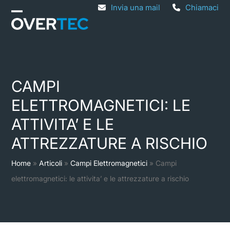
Skip
Invia una mail
Chiamaci
Open
Close
to
mobile
mobile
content
menu
menu
CAMPI
ELETTROMAGNETICI: LE
ATTIVITA’ E LE
ATTREZZATURE A RISCHIO
Home
»
Articoli
»
Campi Elettromagnetici
»
Campi
elettromagnetici: le attivita’ e le attrezzature a rischio