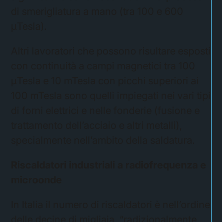
di smerigliatura a mano (tra 100 e 600
μTesla).
Altri lavoratori che possono risultare esposti
con continuità a campi magnetici tra 100
μTesla e 10 mTesla con picchi superiori ai
100 mTesla sono quelli impiegati nei vari tipi
di forni elettrici e nelle fonderie (fusione e
trattamento dell’acciaio e altri metalli),
specialmente nell’ambito della saldatura.
Riscaldatori industriali a radiofrequenza e
microonde
In Italia il numero di riscaldatori è nell’ordine
delle decine di migliaia, “radizionalmente