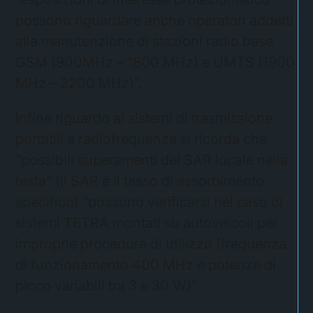
possono riguardare anche operatori addetti
alla manutenzione di stazioni radio base
GSM (900MHz – 1800 MHz) e UMTS (1900
MHz – 2200 MHz)”.
Infine riguardo ai sistemi di trasmissione
portatili a radiofrequenza si ricorda che
“possibili superamenti del SAR locale nella
testa” (il SAR è il tasso di assorbimento
specifico) “possono verificarsi nel caso di
sistemi TETRA montati su autoveicoli per
improprie procedure di utilizzo (frequenza
di funzionamento 400 MHz e potenze di
picco variabili tra 3 e 30 W)”.