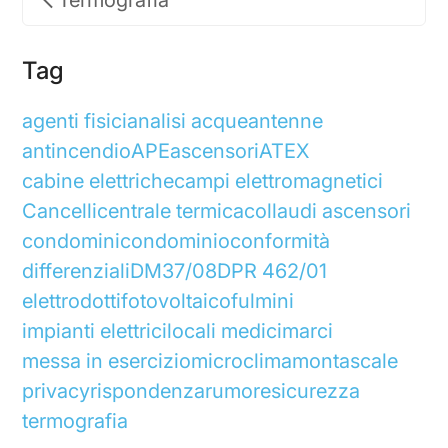
Termografia
Tag
agenti fisici
analisi acque
antenne
antincendio
APE
ascensori
ATEX
cabine elettriche
campi elettromagnetici
Cancelli
centrale termica
collaudi ascensori
condomini
condominio
conformità
differenziali
DM37/08
DPR 462/01
elettrodotti
fotovoltaico
fulmini
impianti elettrici
locali medici
marci
messa in esercizio
microclima
montascale
privacy
rispondenza
rumore
sicurezza
termografia