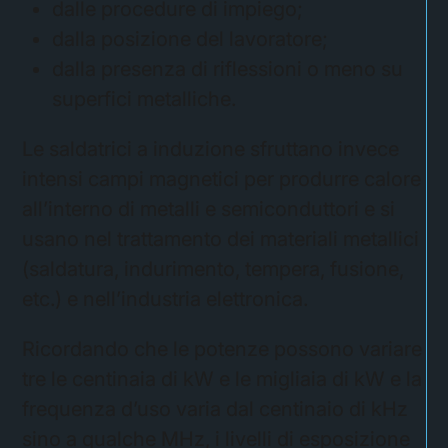
dalle procedure di impiego;
dalla posizione del lavoratore;
dalla presenza di riflessioni o meno su
superfici metalliche.
Le saldatrici a induzione sfruttano invece
intensi campi magnetici per produrre calore
all’interno di metalli e semiconduttori e si
usano nel trattamento dei materiali metallici
(saldatura, indurimento, tempera, fusione,
etc.) e nell’industria elettronica.
Ricordando che le potenze possono variare
tre le centinaia di kW e le migliaia di kW e la
frequenza d’uso varia dal centinaio di kHz
sino a qualche MHz, i livelli di esposizione