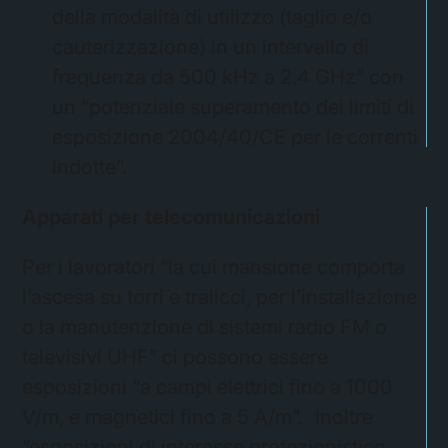
della modalità di utilizzo (taglio e/o
cauterizzazione) in un intervallo di
frequenza da 500 kHz a 2.4 GHz” con
un “potenziale superamento dei limiti di
esposizione 2004/40/CE per le correnti
indotte”.
Apparati per telecomunicazioni
Per i lavoratori “la cui mansione comporta
l’ascesa su torri e tralicci, per l’installazione
o la manutenzione di sistemi radio FM o
televisivi UHF” ci possono essere
esposizioni “a campi elettrici fino a 1000
V/m, e magnetici fino a 5 A/m”. Inoltre
“esposizioni di interesse protezionistico