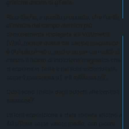
qualche decina di μTesla.
Ricordiamo, a questo proposito, che l’unità
di misura del campo elettrico più
comunemente impiegata è il Volt/metro
(V/m), mentre quella del campo magnetico
è l’Ampère/metro, anche se per comodità si
misura il flusso di induzione magnetica che
si esprime in Tesla e nei suoi sottomultipli,
come il microtesla μT e il millitesla mT.
Quali sono i rischi degli addetti alle centrali
elettriche?
La loro esposizione è stata stimata attorno a
40 μTesla come valore medio, con picchi