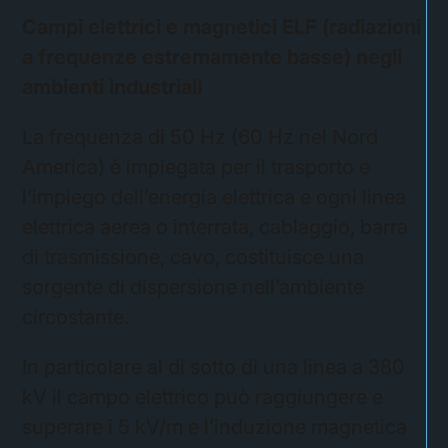
Campi elettrici e magnetici ELF (radiazioni
a frequenze estremamente basse) negli
ambienti industriali
La frequenza di 50 Hz (60 Hz nel Nord
America) è impiegata per il trasporto e
l’impiego dell’energia elettrica e ogni linea
elettrica aerea o interrata, cablaggio, barra
di trasmissione, cavo, costituisce una
sorgente di dispersione nell’ambiente
circostante.
In particolare al di sotto di una linea a 380
kV il campo elettrico può raggiungere e
superare i 5 kV/m e l’induzione magnetica