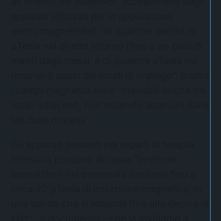
all’interno dei solenoidi” (componenti degli
apparati utilizzati per le applicazioni
elettromagnetiche), “di qualche decina di
μTesla nel diretto intorno (fino a un paio di
metri) dagli stessi, e di qualche μTesla nei
rimanenti spazi dei locali di impiego”. Inoltre
i campi magnetici sono “rilevabili anche nei
locali adiacenti, non essendo attenuati dalle
strutture murarie”.
Gli apparati presenti nei reparti di terapia
intensiva possono dunque “produrre
esposizioni nel personale sanitario fino a
circa 20 μTesla di induzione magnetica, in
una banda che si estende fino alla decina di
kHz”. Il documento – che vi invitiamo a