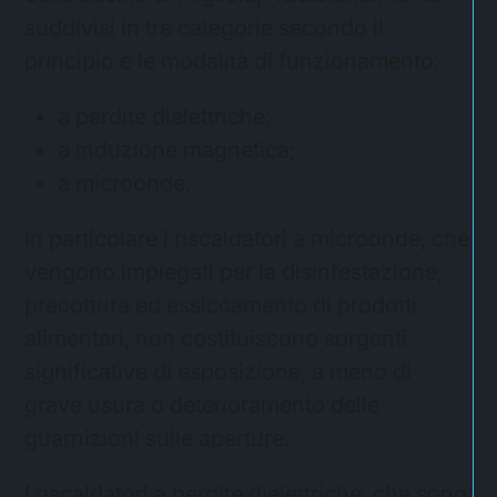
suddivisi in tre categorie secondo il
principio e le modalità di funzionamento:
a perdite dielettriche;
a induzione magnetica;
a microonde.
In particolare i riscaldatori a microonde, che
vengono impiegati per la disinfestazione,
precottura ed essiccamento di prodotti
alimentari, non costituiscono sorgenti
significative di esposizione, a meno di
grave usura o deterioramento delle
guarnizioni sulle aperture.
I riscaldatori a perdite dielettriche, che sono