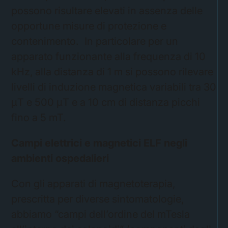
possono risultare elevati in assenza delle
opportune misure di protezione e
contenimento. In particolare per un
apparato funzionante alla frequenza di 10
kHz, alla distanza di 1 m si possono rilevare
livelli di induzione magnetica variabili tra 30
μT e 500 μT e a 10 cm di distanza picchi
fino a 5 mT.
Campi elettrici e magnetici ELF negli
ambienti ospedalieri
Con gli apparati di magnetoterapia,
prescritta per diverse sintomatologie,
abbiamo “campi dell’ordine del mTesla