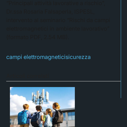
“Principali attività lavorative a rischio”,
Dr.ssa Rosaria Falsaperla, ISPESL,
intervento al seminario “Rischi da campi
elettromagnetici in ambiente lavorativo”
(formato PDF, 2.54 MB).
campi elettromagnetici
sicurezza
Articoli correlati