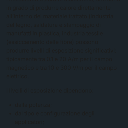
in grado di produrre calore direttamente
all’interno del materiale trattato (industria
del legno, saldatura e stampaggio di
manufatti in plastica, industria tessile
(essiccamento delle fibre) possono
produrre livelli di esposizione significativi:
tipicamente tra 0.1 e 20 A/m per il campo
magnetico e tra 10 e 300 V/m per il campo
elettrico.
I livelli di esposizione dipendono:
dalla potenza;
dal tipo e configurazione degli
applicatori;