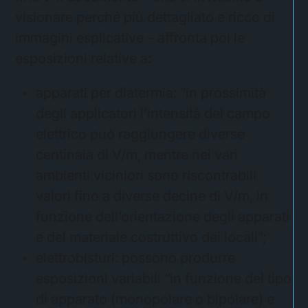
visionare perché più dettagliato e ricco di
immagini esplicative – affronta poi le
esposizioni relative a:
apparati per diatermia: “in prossimità
degli applicatori l’intensità del campo
elettrico può raggiungere diverse
centinaia di V/m, mentre nei vari
ambienti viciniori sono riscontrabili
valori fino a diverse decine di V/m, in
funzione dell’orientazione degli apparati
e del materiale costruttivo dei locali”;
elettrobisturi: possono produrre
esposizioni variabili “in funzione del tipo
di apparato (monopolare o bipolare) e