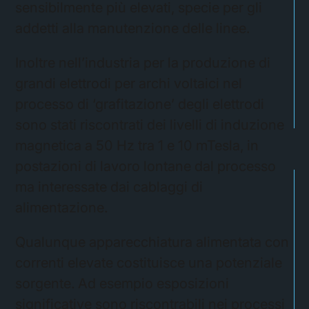
sensibilmente più elevati, specie per gli
addetti alla manutenzione delle linee.
Inoltre nell’industria per la produzione di
grandi elettrodi per archi voltaici nel
processo di ‘grafitazione’ degli elettrodi
sono stati riscontrati dei livelli di induzione
magnetica a 50 Hz tra 1 e 10 mTesla, in
postazioni di lavoro lontane dal processo
ma interessate dai cablaggi di
alimentazione.
Qualunque apparecchiatura alimentata con
correnti elevate costituisce una potenziale
sorgente. Ad esempio esposizioni
significative sono riscontrabili nei processi