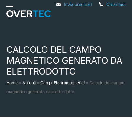
Skip
Invia una mail
Chiamaci
Open
Close
to
mobile
mobile
content
menu
menu
CALCOLO DEL CAMPO
MAGNETICO GENERATO DA
ELETTRODOTTO
Home
»
Articoli
»
Campi Elettromagnetici
»
Calcolo del campo
magnetico generato da elettrodotto