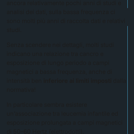
ancora relativamente pochi anni di studi e
analisi dei dati, sulla bassa frequenza ci
sono molti più anni di raccolta dati e relativi
studi.
Senza scendere nei dettagli, molti studi
indicano una relazione tra cancro e
esposizione di lungo periodo a campi
magnetici a bassa frequenza, anche di
intensità ben
inferiore ai limiti imposti
dalla
normativa!
In particolare sembra esistere
un’associazione tra leucemia infantile ed
esposizione prolungata a campi magnetici
di 50-60 Hertz (elettrodotti).