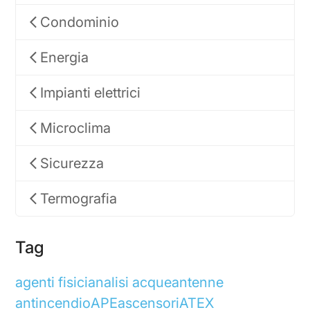
Condominio
Energia
Impianti elettrici
Microclima
Sicurezza
Termografia
Tag
agenti fisici
analisi acque
antenne
antincendio
APE
ascensori
ATEX