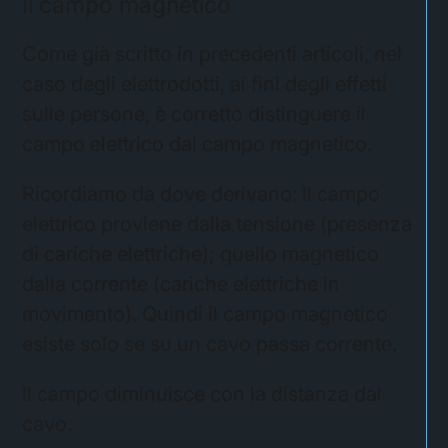
Il campo magnetico
Come già scritto in precedenti articoli, nel
caso degli elettrodotti, ai fini degli effetti
sulle persone, è corretto distinguere il
campo elettrico dal campo magnetico.
Ricordiamo da dove derivano: Il campo
elettrico proviene dalla tensione (presenza
di cariche elettriche); quello magnetico
dalla corrente (cariche elettriche in
movimento). Quindi il campo magnetico
esiste solo se su un cavo passa corrente.
Il campo diminuisce con la distanza dal
cavo.