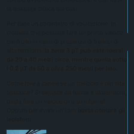
la distanza critica dai cavi.
Per dare un parametro di valutazione, in
maniera che possiate fare un primo veloce
controllo in caso di presenza di tralicci di
alta tensione,
la zona 3 µT può estendersi
da 20 a 40 metri circa, mentre quella sotto
i 0,2 µT da 50 a oltre 250 metri per lato
.
Come fare a capire se un traliccio è pin alta
tensione? Si capisce da forma e dimensioni,
basta fare un veloce giro su internet.
Oppure per avere un’idea
basta contare gli
isolatori: