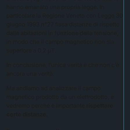
hanno emanato una propria legge. In
particolare la Regione Veneto con Legge 30
giugno 1993 n°27 fissa distanze di rispetto
dalle abitazioni in funzione della tensione,
in modo che il campo magnetico non sia
superiore a 0,2 μT.
In conclusione, l’unica verità è che non c’è
ancora una verità.
Ma andiamo ad analizzare il campo
magnetico prodotto da un elettrodotto, e
vedremo perché è importante
rispettare
certe distanze
.