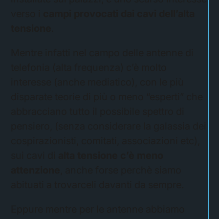
verso i
campi provocati dai cavi dell’alta
tensione
.
Mentre infatti nel campo delle antenne di
telefonia (alta frequenza) c’è molto
interesse (anche mediatico), con le più
disparate teorie di più o meno “esperti” che
abbracciano tutto il possibile spettro di
pensiero, (senza considerare la galassia dei
cospirazionisti, comitati, associazioni etc),
sui cavi di
alta tensione c’è meno
attenzione
, anche forse perchè siamo
abituati a trovarceli davanti da sempre.
Eppure mentre per le antenne abbiamo