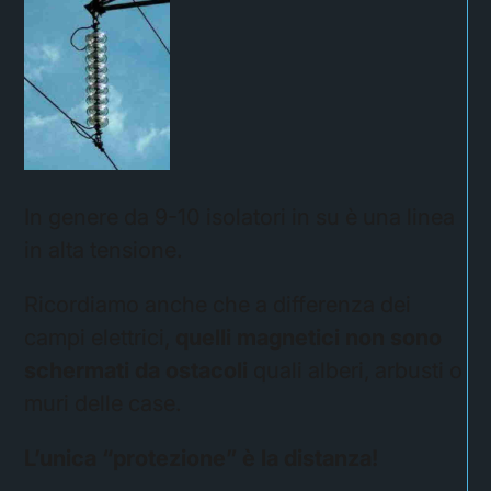
In genere da 9-10 isolatori in su è una linea
in alta tensione.
Ricordiamo anche che a differenza dei
campi elettrici,
quelli magnetici non sono
schermati da ostacoli
quali alberi, arbusti o
muri delle case.
L’unica “protezione” è la distanza!