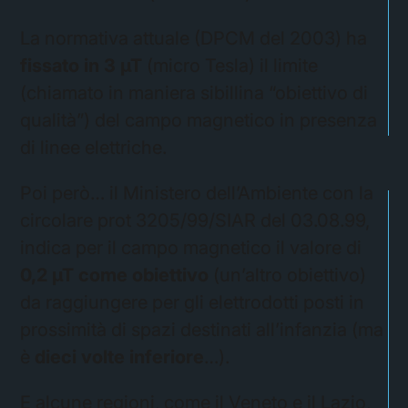
La normativa attuale (DPCM del 2003) ha
fissato in 3 µT
(micro Tesla) il limite
(chiamato in maniera sibillina “obiettivo di
qualità”) del campo magnetico in presenza
di linee elettriche.
Poi però… il Ministero dell’Ambiente con la
circolare prot 3205/99/SIAR del 03.08.99,
indica per il campo magnetico il valore di
0,2 µT come obiettivo
(un’altro obiettivo)
da raggiungere per gli elettrodotti posti in
prossimità di spazi destinati all’infanzia (ma
è
dieci volte inferiore
…).
E alcune regioni, come il Veneto e il Lazio,