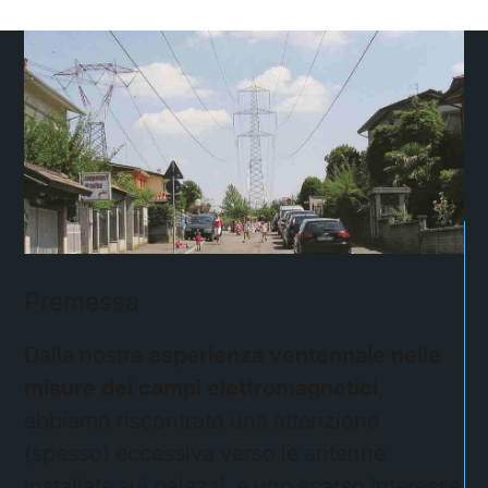
Premessa
Dalla nostra
esperienza ventennale nelle
misure dei campi elettromagnetici
,
abbiamo riscontrato una attenzione
(spesso) eccessiva verso le antenne
installate sui palazzi, e uno scarso interesse