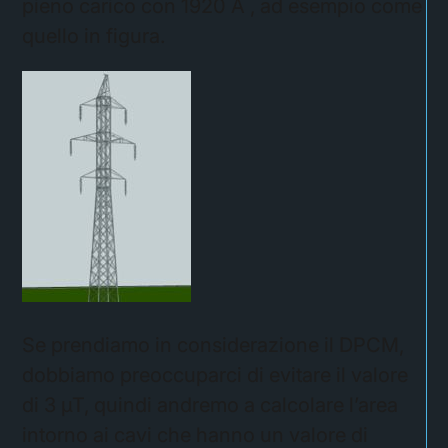
pieno carico con 1920 A , ad esempio come
quello in figura.
Se prendiamo in considerazione il DPCM,
dobbiamo preoccuparci di evitare il valore
di 3 µT, quindi andremo a calcolare l’area
intorno ai cavi che hanno un valore di