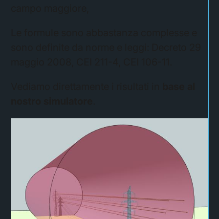
campo maggiore,
Le formule sono abbastanza complesse e
sono definite da norme e leggi: Decreto 29
maggio 2008, CEI 211-4, CEI 106-11.
Vediamo direttamente i risultati in
base al
nostro simulatore
.