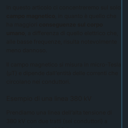
In questo articolo ci concentreremo sul solo
campo magnetico
, in quanto è quello che
ha maggiori
conseguenze sul corpo
umano
, a differenza di quello elettrico che,
alle basse frequenze, risulta notevolmente
meno dannoso.
Il campo magnetico si misura in micro-Tesla
(µT) e dipende dall’entità delle correnti che
circolano nei conduttori.
Esempio di una linea 380 kV
Prendiamo una linea dell’alta tensione di
380 kV con due tratti (sei conduttori) a