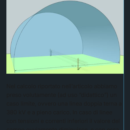
Nel calcolo riportato nell’articolo abbiamo
preso volutamente (ad uso “didattico”) un
caso limite, ovvero una linea doppia terna a
380 kV e a pieno carico. In caso di linee
con tensioni e correnti inferiori il valore del
campo ovviamente diminuisce, e con essa