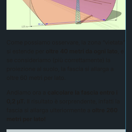
Come possiamo osservare, la zona “vietata”
si estende per
oltre 40 metri da ogni lato
, e
se consideriamo (più correttamente) la
proiezione al suolo, la fascia si allarga a
oltre 60 metri per lato.
Andiamo ora a
calcolare la fascia entro i
0,2 µT.
Il risultato è sorprendente, infatti la
fascia si allarga ulteriormente a
oltre 260
metri per lato!