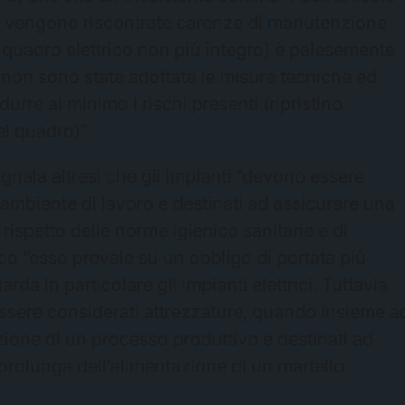
tiva vengono riscontrate carenze di manutenzione
un quadro elettrico non più integro) è palesemente
é non sono state adottate le misure tecniche ed
urre al minimo i rischi presenti (ripristino
el quadro)”.
gnala altresì che gli impianti “devono essere
l’ambiente di lavoro e destinati ad assicurare una
 rispetto delle norme igienico sanitarie e di
ico “esso prevale su un obbligo di portata più
arda in particolare gli impianti elettrici. Tuttavia
sere considerati attrezzature, quando insieme a
azione di un processo produttivo e destinati ad
i prolunga dell’alimentazione di un martello