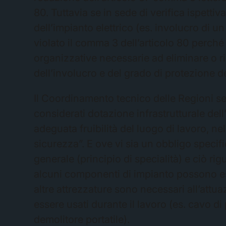
80. Tuttavia se in sede di verifica ispet
dell’impianto elettrico (es. involucro di 
violato il comma 3 dell’articolo 80 perch
organizzative necessarie ad eliminare o rid
dell’involucro e del grado di protezione d
Il Coordinamento tecnico delle Regioni se
considerati dotazione infrastrutturale del
adeguata fruibilità del luogo di lavoro, nel
sicurezza”. E ove vi sia un obbligo specif
generale (principio di specialità) e ciò rigu
alcuni componenti di impianto possono es
altre attrezzature sono necessari all’attu
essere usati durante il lavoro (es. cavo d
demolitore portatile).