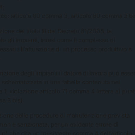
4;
ifico: articolo 80 comma 3, articolo 80 comma 3 bi
ione del titolo III del Decreto 81/2008, la
o gli impianti, intesi come il complesso di
ssari all’attuazione di un processo produttivo e
.
zione degli impianti il datore di lavoro può esse
i schematizzate in una tabella contenuta nel
1, violazione articolo 71 comma 4 lettera a) pun
a 3 bis).
azione delle procedure di manutenzione prevista
“non è sanzionata, per un evidente errore di
 d) che cita un inesistente comma 4 dell’articolo