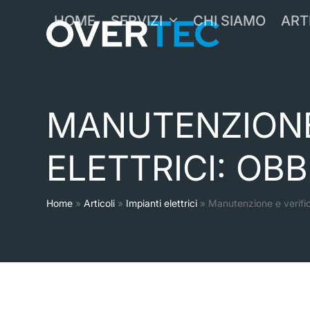
Skip
HOME
SERVIZI
CHI SIAMO
ART
to
content
MANUTENZIONE 
ELETTRICI: OBB
Home
»
Articoli
»
Impianti elettrici
»
Manutenzione e verifica 