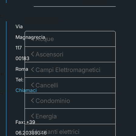
462/01
s.
Categorie
Via
Magnagrecia,
Acque
117
Ascensori
00183
Roma
Campi Elettromagnetici
re
Tel:
Cancelli
Chiamaci
to
Condominio
Energia
Fax: +39
Impianti elettrici
06.20369346