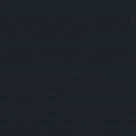
i:
 ASL competente per territorio e di conseguenza
logazione costituisce violazione dell’art. 296,
o 5, comma 4, del D.P.R. 462/01;
to, effettuata dall’Ente pubblico o dai soggetti
l’art. 296, comma 1, per non aver rispettato l’art. 6,
in vigore del D.Lgs. 81/2008 “sono stati
 alcuni decreti (ad esempio DPR 547/55, DPR
lativi ad essi collegati”.
el DPR 689/59 a seguito del D.Lgs 81/08, in quan
eria della protezione dai fulmini ivi trattata vien
ita testualmente: il datore di lavoro provvede