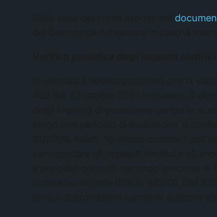
Sulla base dei criteri esposti nel
documen
del Decreto da richiamare in caso di manc
Verifica periodica degli impianti elettrici
Si segnala a questo proposito che la valid
462 del 22 ottobre 2001 in materia di denunc
degli impianti di protezione contro le scar
luogo con pericolo di esplosione, é confer
81/2008. Infatti “lo stesso comma 1 dell’ar
assoggettare gli impianti elettrici e gli i
a periodici controlli secondo le norme di 
normativa vigente (D.P.R. 462/01, DM 37/08
terra e di protezione contro le scariche a