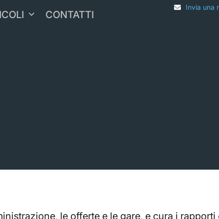
Invia una 
ICOLI
CONTATTI
strazione, le offerte e le gare, e cura i rapporti c