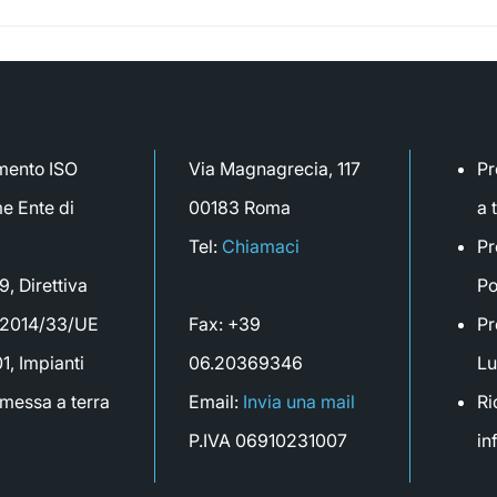
mento ISO
Via Magnagrecia, 117
Pr
e Ente di
00183 Roma
a 
Tel:
Chiamaci
Pr
, Direttiva
Po
 2014/33/UE
Fax: +39
Pr
, Impianti
06.20369346
Lu
i messa a terra
Email:
Invia una mail
Ri
P.IVA 06910231007
in