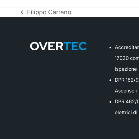
Filippo Carrano
post
precedente:
Accredita
17020 com
ispezione
DPR 162/99
Ascensori
DPR 462/01
elettrici d