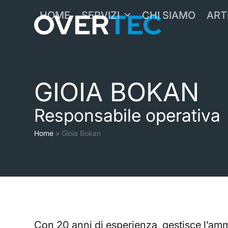
Skip
HOME
SERVIZI
CHI SIAMO
ART
to
content
GIOIA BOKAN
Responsabile operativa
Home
»
Gioia Bokan
Con 20 anni di esperienza, gestisce l’ammini